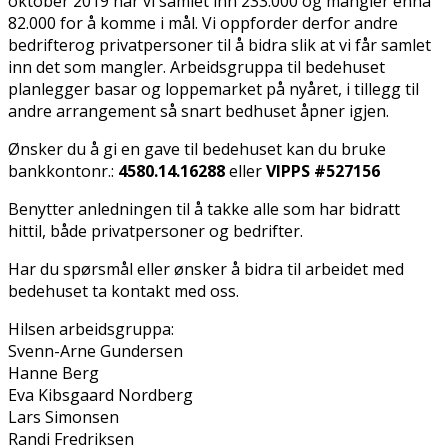
oktober 2019 har vi samlet inn 233.000 og mangler ennå
82.000 for å komme i mål. Vi oppforder derfor andre
bedrifterog privatpersoner til å bidra slik at vi får samlet
inn det som mangler. Arbeidsgruppa til bedehuset
planlegger basar og loppemarket på nyåret, i tillegg til
andre arrangement så snart bedhuset åpner igjen.
Ønsker du å gi en gave til bedehuset kan du bruke
bankkontonr.:
4580.14.16288
eller
VIPPS #527156
Benytter anledningen til å takke alle som har bidratt
hittil, både privatpersoner og bedrifter.
Har du spørsmål eller ønsker å bidra til arbeidet med
bedehuset ta kontakt med oss.
Hilsen arbeidsgruppa:
Svenn-Arne Gundersen
Hanne Berg
Eva Kibsgaard Nordberg
Lars Simonsen
Randi Fredriksen