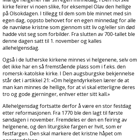
kirke feirer vi noen slike, for eksempel Olav den hellige
på Olsokdagen. I tillegg til dem som ble minnet med sin
egen dag, oppsto behovet for en egen minnedag for alle
de navnløse kristne som gjennom sitt liv og/eller sin død
hadde vist seg som forbilder. Fra slutten av 700-tallet ble
denne dagen satt til 1. november og kalles
allehelgensdag.
Også i de lutherske kirkene minnes vi helgenene, selv om
det ikke har en så fremstående plass som i f.eks. den
romersk-katolske kirke. I Den augsburgske bekjennelse
står det i artikkel 21: «Om helgendyrkelsen lærer de at
man kan minnes de hellige, for at vi skal etterligne deres
tro og gode gjerninger, enhver etter sitt kall.»
Allehelgensdag fortsatte derfor å være en stor festdag
etter reformasjonen. Fra 1770 ble den lagt til første
søndagen i november. Fremdeles er den en feiring av
helgenene, og den liturgiske fargen er hvit, som er
festfargen. Den skal markere det kristne håpet om