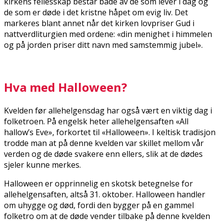
kirkens fellesskap består både av de som lever i dag og
de som er døde i det kristne håpet om evig liv. Det
markeres blant annet når det kirken lovpriser Gud i
nattverdliturgien med ordene: «din menighet i himmelen
og på jorden priser ditt navn med samstemmig jubel».
Hva med Halloween?
Kvelden før allehelgensdag har også vært en viktig dag i
folketroen. På engelsk heter allehelgensaften «All
hallow’s Eve», forkortet til «Halloween». I keltisk tradisjon
trodde man at på denne kvelden var skillet mellom vår
verden og de døde svakere enn ellers, slik at de dødes
sjeler kunne merkes.
Halloween er opprinnelig en skotsk betegnelse for
allehelgensaften, altså 31. oktober. Halloween handler
om uhygge og død, fordi den bygger på en gammel
folketro om at de døde vender tilbake på denne kvelden