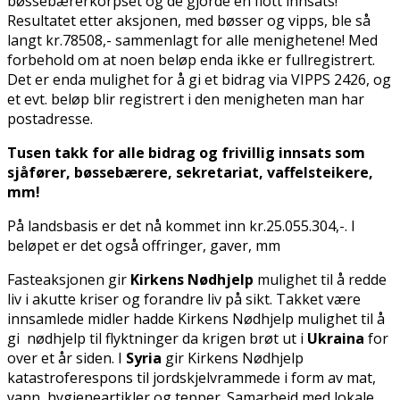
bøssebærerkorpset og de gjorde en flott innsats!
Resultatet etter aksjonen, med bøsser og vipps, ble så
langt kr.78508,- sammenlagt for alle menighetene! Med
forbehold om at noen beløp enda ikke er fullregistrert.
Det er enda mulighet for å gi et bidrag via VIPPS 2426, og
et evt. beløp blir registrert i den menigheten man har
postadresse.
Tusen takk for alle bidrag og frivillig innsats som
sjåfører, bøssebærere, sekretariat, vaffelsteikere,
mm!
På landsbasis er det nå kommet inn kr.25.055.304,-. I
beløpet er det også offringer, gaver, mm
Fasteaksjonen gir
Kirkens Nødhjelp
mulighet til å redde
liv i akutte kriser og forandre liv på sikt. Takket være
innsamlede midler hadde Kirkens Nødhjelp mulighet til å
gi nødhjelp til flyktninger da krigen brøt ut i
Ukraina
for
over et år siden. I
Syria
gir Kirkens Nødhjelp
katastroferespons til jordskjelvrammede i form av mat,
vann, hygieneartikler og tepper. Samarbeid med lokale