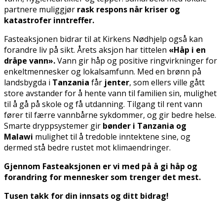
partnere muliggjør
rask respons når kriser og
katastrofer inntreffer.
Fasteaksjonen bidrar til at Kirkens Nødhjelp også kan
forandre liv på sikt. Årets aksjon har tittelen
«Håp i en
dråpe vann».
Vann gir håp og positive ringvirkninger for
enkeltmennesker og lokalsamfunn. Med en brønn på
landsbygda i
Tanzania
får
jenter
, som ellers ville gått
store avstander for å hente vann til familien sin, mulighet
til å gå på skole og få utdanning. Tilgang til rent vann
fører til færre vannbårne sykdommer, og gir bedre helse.
Smarte dryppsystemer gir
bønder i Tanzania og
Malawi
mulighet til å tredoble inntektene sine, og
dermed stå bedre rustet mot klimaendringer.
Gjennom Fasteaksjonen er vi med på å gi håp og
forandring for mennesker som trenger det mest.
Tusen takk for din innsats og ditt bidrag!