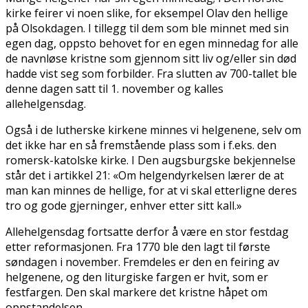
kirke feirer vi noen slike, for eksempel Olav den hellige
på Olsokdagen. I tillegg til dem som ble minnet med sin
egen dag, oppsto behovet for en egen minnedag for alle
de navnløse kristne som gjennom sitt liv og/eller sin død
hadde vist seg som forbilder. Fra slutten av 700-tallet ble
denne dagen satt til 1. november og kalles
allehelgensdag.
Også i de lutherske kirkene minnes vi helgenene, selv om
det ikke har en så fremstående plass som i f.eks. den
romersk-katolske kirke. I Den augsburgske bekjennelse
står det i artikkel 21: «Om helgendyrkelsen lærer de at
man kan minnes de hellige, for at vi skal etterligne deres
tro og gode gjerninger, enhver etter sitt kall.»
Allehelgensdag fortsatte derfor å være en stor festdag
etter reformasjonen. Fra 1770 ble den lagt til første
søndagen i november. Fremdeles er den en feiring av
helgenene, og den liturgiske fargen er hvit, som er
festfargen. Den skal markere det kristne håpet om
oppstandelsen.