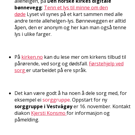
allehelgen, på
Den norske kirkes digitale
bønnevegg
:
Tenn et lys til minne om den
døde
Lyset vil synes på et kart sammen med alle
andre tente allehelgen-lys. Bønneveggen er alltid
åpen, den er anonym og her kan man også tenne
lys i ulike farger.
På
kirken.no
kan du lese mer om kirkens tilbud til
pårørende, ved sorg og dødsfall.
Førstehjelp ved
sorg
er utarbeidet på flere språk.
Det kan være godt å ha noen å dele sorg med, for
eksempel ei
sorggruppe
. Oppstart for ny
sorggruppe i Vestvågøy
er 16. november. Kontakt
diakon
Kjersti Konsmo
for informasjon og
påmelding.