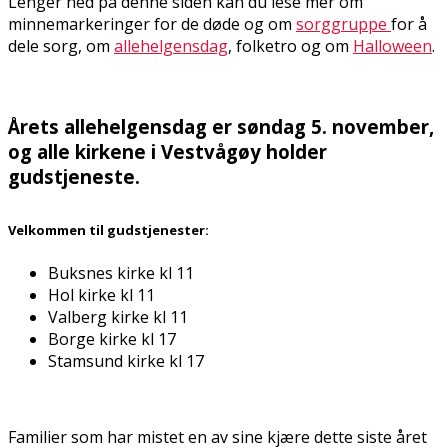
Lenger ned på denne siden kan du lese mer om
minnemarkeringer for de døde og om
sorggruppe
for å
dele sorg, om
allehelgensdag
, folketro og om
Halloween
.
Årets allehelgensdag er søndag 5. november,
og alle kirkene i Vestvågøy holder
gudstjeneste.
Velkommen til gudstjenester:
Buksnes kirke kl 11
Hol kirke kl 11
Valberg kirke kl 11
Borge kirke kl 17
Stamsund kirke kl 17
Familier som har mistet en av sine kjære dette siste året