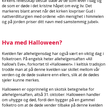
kirkens fellesskap består både av de som lever i dag og
de som er døde i det kristne håpet om evig liv. Det
markeres blant annet når det kirken lovpriser Gud i
nattverdliturgien med ordene: «din menighet i himmelen
og på jorden priser ditt navn med samstemmig jubel».
Hva med Halloween?
Kvelden før allehelgensdag har også vært en viktig dag i
folketroen. På engelsk heter allehelgensaften «All
hallow’s Eve», forkortet til «Halloween». I keltisk tradisjon
trodde man at på denne kvelden var skillet mellom vår
verden og de døde svakere enn ellers, slik at de dødes
sjeler kunne merkes.
Halloween er opprinnelig en skotsk betegnelse for
allehelgensaften, altså 31. oktober. Halloween handler
om uhygge og død, fordi den bygger på en gammel
folketro om at de døde vender tilbake på denne kvelden