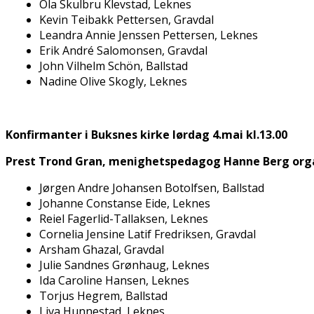
Ola Skulbru Klevstad, Leknes
Kevin Teibakk Pettersen, Gravdal
Leandra Annie Jenssen Pettersen, Leknes
Erik André Salomonsen, Gravdal
John Vilhelm Schön, Ballstad
Nadine Olive Skogly, Leknes
Konfirmanter i Buksnes kirke lørdag 4.mai kl.13.00
Prest Trond Gran, menighetspedagog Hanne Berg orga
Jørgen Andre Johansen Botolfsen, Ballstad
Johanne Constanse Eide, Leknes
Reiel Fagerlid-Tallaksen, Leknes
Cornelia Jensine Latif Fredriksen, Gravdal
Arsham Ghazal, Gravdal
Julie Sandnes Grønhaug, Leknes
Ida Caroline Hansen, Leknes
Torjus Hegrem, Ballstad
Liva Hunnestad, Leknes