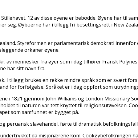
i Stillehavet. 12 av disse øyene er bebodde. Øyene har til 
r seg. Øyboerne har i tillegg fri bosettingsrett i New Zea
aland. Styreformen er parlamentarisk demokrati innenfor e
ødeleggende orkaner øyene.
kr. av mennesker fra øyer som i dag tilhører Fransk Polynes
 har sitt navn fra.
. I tillegg brukes en rekke mindre språk som er svært forsk
and for forfølgelse. Språket er i dag oppført som utrydnin
ne i 1821 gjennom John Williams og London Missionary Society
holdet til naturen var tett knyttet til religionsutøvelsen. 
skapet som samfunnet er bygget på.
peruansk slavehandel, førte til dramatisk befolkningsfall 
e undertrykket da misjonærene kom. Cookøybefolkningen har