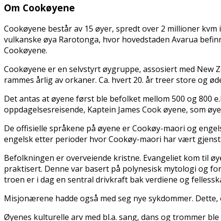
Om Cookøyene
Cookøyene består av 15 øyer, spredt over 2 millioner kvm 
vulkanske øya Rarotonga, hvor hovedstaden Avarua befinne
Cookøyene.
Cookøyene er en selvstyrt øygruppe, assosiert med New Ze
rammes årlig av orkaner. Ca. hvert 20. år treffer store og 
Det antas at øyene først ble befolket mellom 500 og 800 e.
oppdagelsesreisende, Kaptein James Cook øyene, som øyene
De offisielle språkene på øyene er Cookøy-maori og engelsk
engelsk etter perioder hvor Cookøy-maori har vært gjenst
Befolkningen er overveiende kristne. Evangeliet kom til øye
praktisert. Denne var basert på polynesisk mytologi og for
troen er i dag en sentral drivkraft bak verdiene og felles
Misjonærene hadde også med seg nye sykdommer. Dette, og 
Øyenes kulturelle arv med bl.a. sang, dans og trommer bl