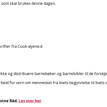
e som skal brukes denne dagen.
krifter fra Cook-øyene.d
trykke og distribuere barnebøker og barnebibler til de forsk
eid for vern om mennesket fra livets begynnelse til livets s
istne Råd.
Les mer her