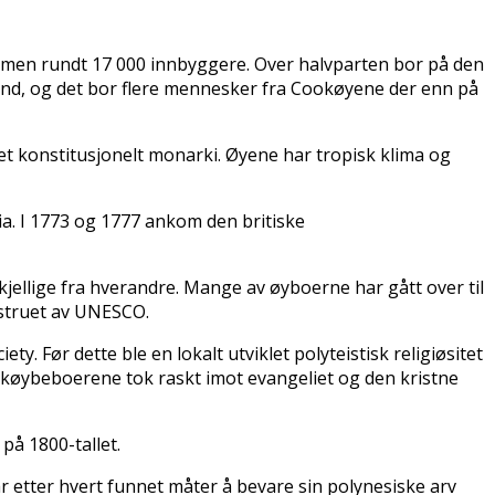
sammen rundt 17 000 innbyggere. Over halvparten bor på den
land, og det bor flere mennesker fra Cookøyene der enn på
t konstitusjonelt monarki. Øyene har tropisk klima og
ia. I 1773 og 1777 ankom den britiske
jellige fra hverandre. Mange av øyboerne har gått over til
gstruet av UNESCO.
. Før dette ble en lokalt utviklet polyteistisk religiøsitet
Cookøybeboerene tok raskt imot evangeliet og den kristne
på 1800-tallet.
 etter hvert funnet måter å bevare sin polynesiske arv