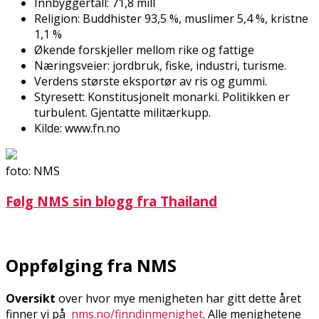
Innbyggertall: 71,8 mill
Religion: Buddhister 93,5 %, muslimer 5,4 %, kristne
1,1 %
Økende forskjeller mellom rike og fattige
Næringsveier: jordbruk, fiske, industri, turisme.
Verdens største eksportør av ris og gummi.
Styresett: Konstitusjonelt monarki. Politikken er
turbulent. Gjentatte militærkupp.
Kilde: www.fn.no
foto: NMS
Følg NMS sin blogg fra Thailand
Oppfølging fra NMS
Oversikt
over hvor mye menigheten har gitt dette året
finner vi på
nms.no/finndinmenighet
. Alle menighetene