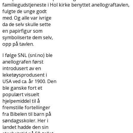
familiegudstjeneste i Hol kirke benyttet flanellograftavlen,
fulgte de unge
godt
med. Og alle var ivrige
da de selv skulle sette
en papirfigur som
symboliserte dem selv,
opp på tavlen.
I følge SNL (snl.no) ble
flanellografen først
introdusert av en
leketøysprodusent i
USA ved ca. år 1900. Den
ble ganske fort et
populært visuelt
hjelpemiddel til å
fremstille fortellinger
fra Bibelen til barn på
søndagsskoler. Her i
landet hadde den sin