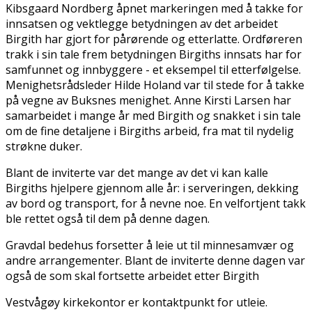
Kibsgaard Nordberg åpnet markeringen med å takke for
innsatsen og vektlegge betydningen av det arbeidet
Birgith har gjort for pårørende og etterlatte. Ordføreren
trakk i sin tale frem betydningen Birgiths innsats har for
samfunnet og innbyggere - et eksempel til etterfølgelse.
Menighetsrådsleder Hilde Holand var til stede for å takke
på vegne av Buksnes menighet. Anne Kirsti Larsen har
samarbeidet i mange år med Birgith og snakket i sin tale
om de fine detaljene i Birgiths arbeid, fra mat til nydelig
strøkne duker.
Blant de inviterte var det mange av det vi kan kalle
Birgiths hjelpere gjennom alle år: i serveringen, dekking
av bord og transport, for å nevne noe. En velfortjent takk
ble rettet også til dem på denne dagen.
Gravdal bedehus forsetter å leie ut til minnesamvær og
andre arrangementer. Blant de inviterte denne dagen var
også de som skal fortsette arbeidet etter Birgith
Vestvågøy kirkekontor er kontaktpunkt for utleie.