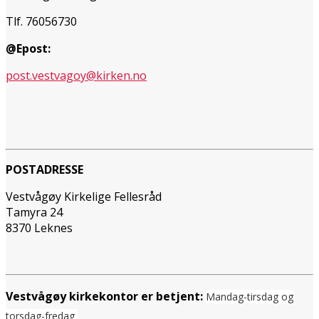
Tlf. 76056730
@Epost:
post.vestvagoy@kirken.no
POSTADRESSE
Vestvågøy Kirkelige Fellesråd
Tamyra 24
8370 Leknes
Vestvågøy kirkekontor er betjent:
Mandag-tirsdag og
torsdag-fredag