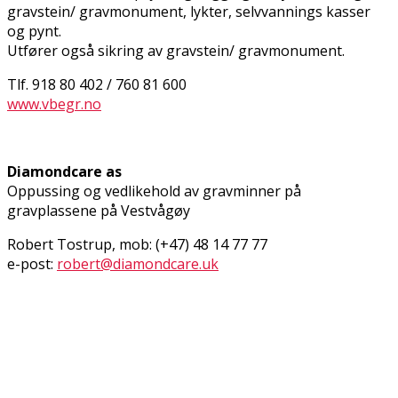
gravstein/ gravmonument, lykter, selvvannings kasser
og pynt.
Utfører også sikring av gravstein/ gravmonument.
Tlf. 918 80 402 / 760 81 600
www.vbegr.no
Diamondcare as
Oppussing og vedlikehold av gravminner på
gravplassene på Vestvågøy
Robert Tostrup, mob: (+47) 48 14 77 77
e-post:
robert@diamondcare.uk