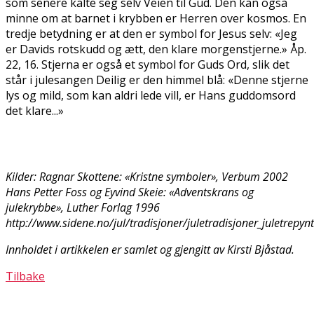
som senere kalte seg selv Veien til Gud. Den kan også
minne om at barnet i krybben er Herren over kosmos. En
tredje betydning er at den er symbol for Jesus selv: «Jeg
er Davids rotskudd og ætt, den klare morgenstjerne.» Åp.
22, 16. Stjerna er også et symbol for Guds Ord, slik det
står i julesangen Deilig er den himmel blå: «Denne stjerne
lys og mild, som kan aldri lede vill, er Hans guddomsord
det klare...»
Kilder: Ragnar Skottene: «Kristne symboler», Verbum 2002
Hans Petter Foss og Eyvind Skeie: «Adventskrans og
julekrybbe», Luther Forlag 1996
http://www.sidene.no/jul/tradisjoner/juletradisjoner_juletrepyn
Innholdet i artikkelen er samlet og gjengitt av Kirsti Bjåstad.
Tilbake