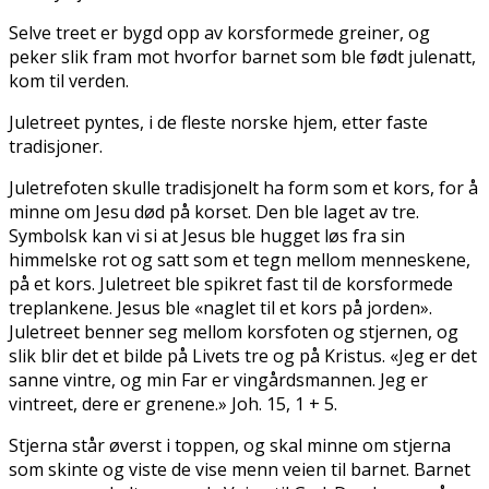
Selve treet er bygd opp av korsformede greiner, og
peker slik fram mot hvorfor barnet som ble født julenatt,
kom til verden.
Juletreet pyntes, i de fleste norske hjem, etter faste
tradisjoner.
Juletrefoten skulle tradisjonelt ha form som et kors, for å
minne om Jesu død på korset. Den ble laget av tre.
Symbolsk kan vi si at Jesus ble hugget løs fra sin
himmelske rot og satt som et tegn mellom menneskene,
på et kors. Juletreet ble spikret fast til de korsformede
treplankene. Jesus ble «naglet til et kors på jorden».
Juletreet befinner seg mellom korsfoten og stjernen, og
slik blir det et bilde på Livets tre og på Kristus. «Jeg er det
sanne vintre, og min Far er vingårdsmannen. Jeg er
vintreet, dere er grenene.» Joh. 15, 1 + 5.
Stjerna står øverst i toppen, og skal minne om stjerna
som skinte og viste de vise menn veien til barnet. Barnet