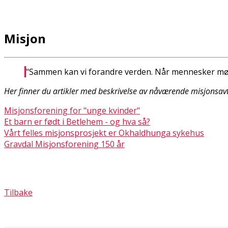
Misjon
"Sammen kan vi forandre verden. Når mennesker møte
Her finner du artikler med beskrivelse av nåværende misjonsavt
Misjonsforening for "unge kvinder"
Et barn er født i Betlehem - og hva så?
Vårt felles misjonsprosjekt er Okhaldhunga sykehus
Gravdal Misjonsforening 150 år
Tilbake