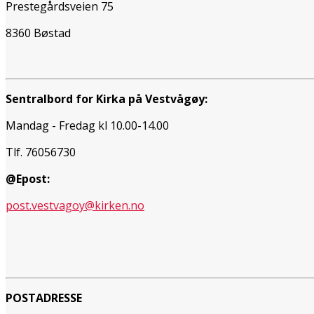
Prestegårdsveien 75
8360 Bøstad
Sentralbord for Kirka på Vestvågøy:
Mandag - Fredag kl 10.00-14.00
Tlf. 76056730
@Epost:
post.vestvagoy@kirken.no
POSTADRESSE